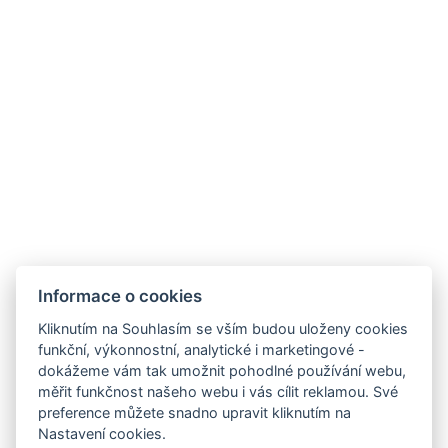
Informace o cookies
Hotel ALDO
+420 778 20 20 22
Kliknutím na Souhlasím se vším budou uloženy cookies
recepce@hotelaldo.cz
funkční, výkonnostní, analytické i marketingové -
dokážeme vám tak umožnit pohodlné používání webu,
Stromořadí 481
měřit funkčnost našeho webu i vás cílit reklamou. Své
Uničov, 78391
preference můžete snadno upravit kliknutím na
Nastavení cookies.