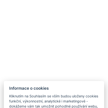
Tyto ceny jsou platné od 1.1.2023
Informace o cookies
Hotel ALDO
+420 778 20 20 22
Kliknutím na Souhlasím se vším budou uloženy cookies
recepce@hotelaldo.cz
funkční, výkonnostní, analytické i marketingové -
dokážeme vám tak umožnit pohodlné používání webu,