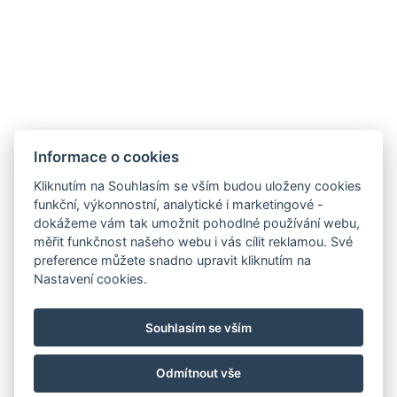
Informace o cookies
Hotel ALDO
+420 778 20 20 22
Kliknutím na Souhlasím se vším budou uloženy cookies
recepce@hotelaldo.cz
funkční, výkonnostní, analytické i marketingové -
dokážeme vám tak umožnit pohodlné používání webu,
Stromořadí 481
měřit funkčnost našeho webu i vás cílit reklamou. Své
Uničov, 78391
preference můžete snadno upravit kliknutím na
Nastavení cookies.
Souhlasím se vším
Odmítnout vše