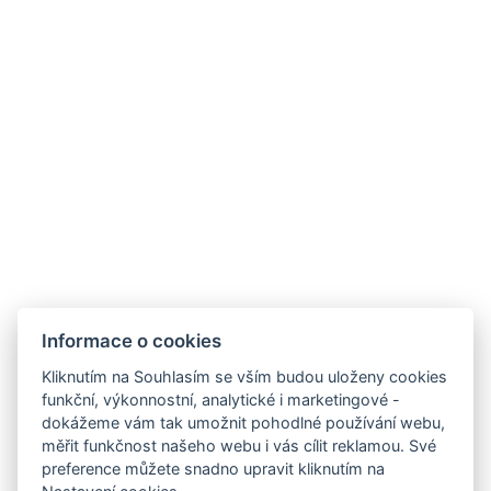
Rabštejn po modré
ZOBRAZIT
Informace o cookies
Hotel ALDO
+420 778 20 20 22
Kliknutím na Souhlasím se vším budou uloženy cookies
recepce@hotelaldo.cz
funkční, výkonnostní, analytické i marketingové -
dokážeme vám tak umožnit pohodlné používání webu,
Stromořadí 481
měřit funkčnost našeho webu i vás cílit reklamou. Své
Uničov, 78391
preference můžete snadno upravit kliknutím na