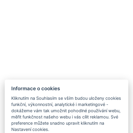
VÝLETY
Praděd
Informace o cookies
Hotel ALDO
+420 778 20 20 22
Kliknutím na Souhlasím se vším budou uloženy cookies
recepce@hotelaldo.cz
funkční, výkonnostní, analytické i marketingové -
dokážeme vám tak umožnit pohodlné používání webu,
Stromořadí 481
měřit funkčnost našeho webu i vás cílit reklamou. Své
Uničov, 78391
preference můžete snadno upravit kliknutím na
Nastavení cookies.