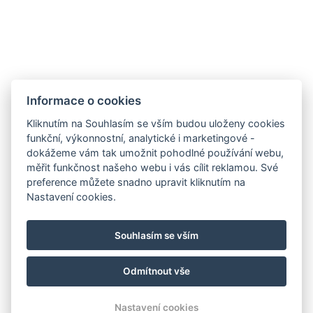
Informace o cookies
Hotel ALDO
+420 778 20 20 22
Kliknutím na Souhlasím se vším budou uloženy cookies
recepce@hotelaldo.cz
funkční, výkonnostní, analytické i marketingové -
dokážeme vám tak umožnit pohodlné používání webu,
Stromořadí 481
měřit funkčnost našeho webu i vás cílit reklamou. Své
Uničov, 78391
preference můžete snadno upravit kliknutím na
Nastavení cookies.
Souhlasím se vším
Odmítnout vše
© Copyright 2026 | Všechna práva vyhrazena
Nastavení cookies