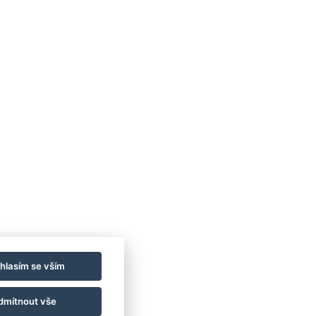
 ALDO
778 20 20 22
ce@hotelaldo.cz
mořadí 481
, 78391
hlasím se vším
dmítnout vše