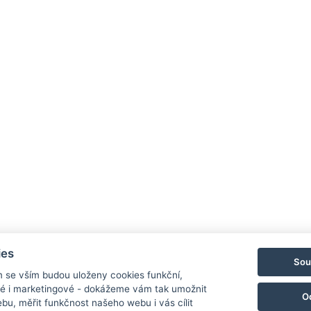
Hotel
+420 
recep
Stro
Uničov
ies
Sou
m se vším budou uloženy cookies funkční,
ké i marketingové - dokážeme vám tak umožnit
O
bu, měřit funkčnost našeho webu i vás cílit