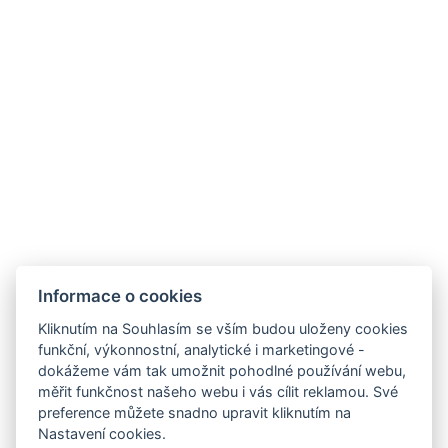
Informace o cookies
Hotel ALDO
+420 778 20 20 22
Kliknutím na Souhlasím se vším budou uloženy cookies
recepce@hotelaldo.cz
funkční, výkonnostní, analytické i marketingové -
dokážeme vám tak umožnit pohodlné používání webu,
Stromořadí 481
měřit funkčnost našeho webu i vás cílit reklamou. Své
Uničov, 78391
preference můžete snadno upravit kliknutím na
Nastavení cookies.